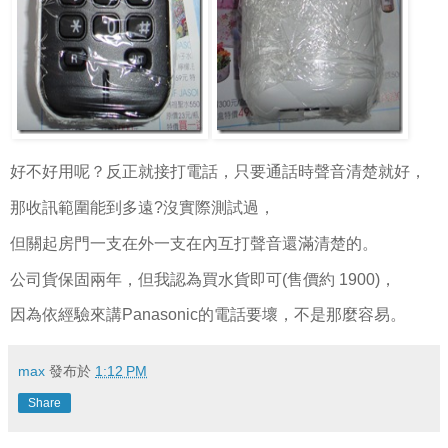
好不好用呢？反正就接打電話，只要通話時聲音清楚就好，
那收訊範圍能到多遠?沒實際測試過，
但關起房門一支在外一支在內互打聲音還滿清楚的。
公司貨保固兩年，但我認為買水貨即可(售價約 1900)，
因為依經驗來講Panasonic的電話要壞，不是那麼容易。
max
發布於
1:12 PM
Share