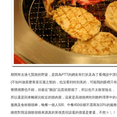
期間有去過七賢路的野宴，是因為PTT的網友有打折及為了看傳說中漂
(不知叫做甚麼青菜豆腐之類的，也沒看到特別美的，可能我的眼裡只有
整體感覺也不錯，但最近"聽說"品質就那個了，所以也不太敢冒險去，
所以還是回來離家比較近的燒肉屋，這家是高雄燒烤吃到飽料理界中的
服務及食材都很棒，晚餐一個人500、中餐450但都不需再加10%的服
雖然對我這個散假狼來講真的算很貴但該還的債還是要還，不然ㄌㄟ！