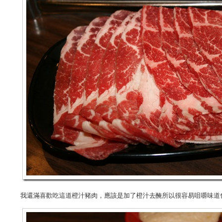
我還滿喜歡吃這道橙汁豬肉，應該是加了橙汁去醃所以很容易咀嚼味道