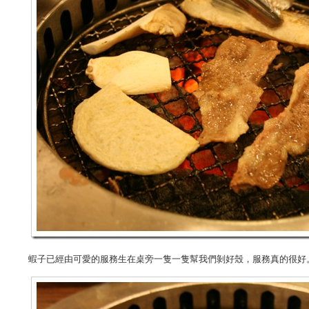
蝦子已經由可愛的服務生在桌旁一隻一隻幫我們剝好殼，服務真的很好