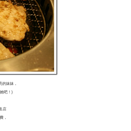
亮的妹妹，
她吧！)
名店
務費，