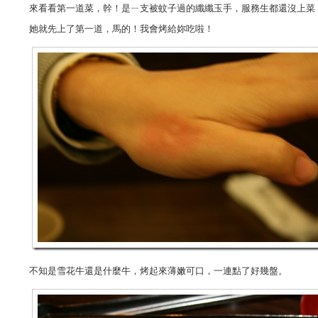
來看看第一道菜，幹！是ㄧ支被蚊子過的纖纖玉手，服務生都還沒上菜
她就先上了第一道，馬的！我會烤給妳吃啦！
不知是雪花牛還是什麼牛，烤起來薄嫩可口，一連點了好幾盤。