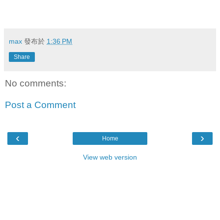
max
發布於
1:36 PM
Share
No comments:
Post a Comment
‹
›
Home
View web version