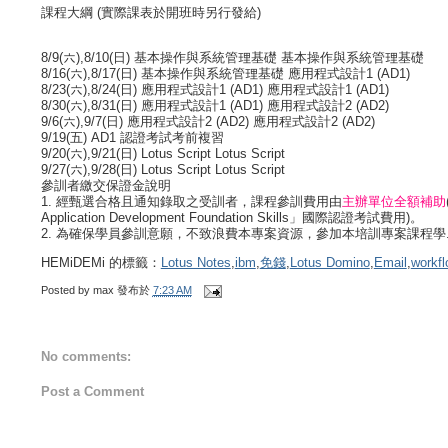
課程大綱 (實際課表於開班時另行發給)
8/9(六),8/10(日) 基本操作與系統管理基礎 基本操作與系統管理基礎
8/16(六),8/17(日) 基本操作與系統管理基礎 應用程式設計1 (AD1)
8/23(六),8/24(日) 應用程式設計1 (AD1) 應用程式設計1 (AD1)
8/30(六),8/31(日) 應用程式設計1 (AD1) 應用程式設計2 (AD2)
9/6(六),9/7(日) 應用程式設計2 (AD2) 應用程式設計2 (AD2)
9/19(五) AD1 認證考試考前複習
9/20(六),9/21(日) Lotus Script Lotus Script
9/27(六),9/28(日) Lotus Script Lotus Script
參訓者繳交保證金說明
1. 經甄選合格且通知錄取之受訓者，課程參訓費用由
主辦單位全額補助
Application Development Foundation Skills」國際認證考試費用)。
2. 為確保學員參訓意願，不致浪費本專案資源，參加本培訓專案課程學....
HEMiDEMi 的標籤：
Lotus Notes
,
ibm
,
免錢
,
Lotus Domino
,
Email
,
workf
Posted by
max
發布於
7:23 AM
No comments:
Post a Comment