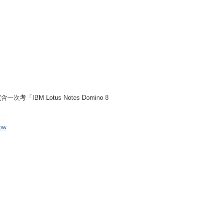
(含一次考「IBM Lotus Notes Domino 8
..
low